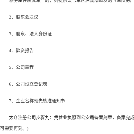
⑩房屋性质属军产的，则提供太仓军区后勤部颁发的《军队房产
2、股东会决议
3、股东、法人身份证
4、验资报告
5、公司章程
6、公司设立登记表
7、企业名称预先核准通知书
太仓注册公司步骤九：凭营业执照到公安局备案刻章，备案完成再
可需要再刻。)