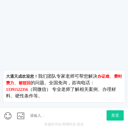
关于我们
EDI许可证
广播电
城市服务
ISP许可证
网络文
问答库
SP许可证
ICP许
—MC
站点地图
呼叫中心许可证
CDN许可证
营业性
—出版
IDC许可证
106码号
出版物
95码号
---------------------------------------------------------------------------------
版权
友情链接 ：
代办公司注册
公司注册