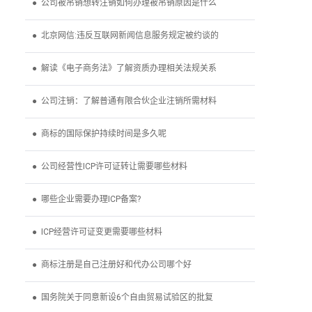
● 公司被吊销想转注销如何办理被吊销原因是什么
● 北京网信:违反互联网新闻信息服务规定被约谈的
● 解读《电子商务法》了解资质办理相关法规关系
● 公司注销：了解普通有限合伙企业注销所需材料
● 商标的国际保护持续时间是多久呢
● 公司经营性ICP许可证转让需要哪些材料
● 哪些企业需要办理ICP备案?
● ICP经营许可证变更需要哪些材料
● 商标注册是自己注册好和代办公司哪个好
● 国务院关于同意新设6个自由贸易试验区的批复