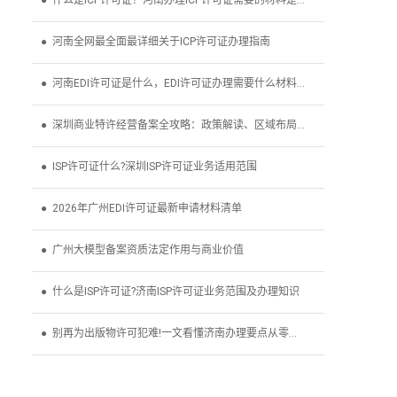
● 什么是ICP许可证？河南办理ICP许可证需要的材料是什么？
● 河南全网最全面最详细关于ICP许可证办理指南
● 河南EDI许可证是什么，EDI许可证办理需要什么材料、条件
● 深圳商业特许经营备案全攻略：政策解读、区域布局与实
● ISP许可证什么?深圳ISP许可证业务适用范围
● 2026年广州EDI许可证最新申请材料清单
● 广州大模型备案资质法定作用与商业价值
● 什么是ISP许可证?济南ISP许可证业务范围及办理知识
● 别再为出版物许可犯难!一文看懂济南办理要点从零到拿