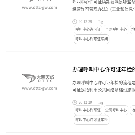
呼叫中心许可证续期要满足哪些条
经营许可管理办法》(工业和信息
和第三十条之规定，《跨地区增
20-12-29
Tag：
证》和省、自治区、直辖市范围...
呼叫中心许可证
全网呼叫中心
地
呼叫中心许可证续期
办理呼叫中心许可证年检
办理呼叫中心许可证年检的流程是
可证是指利用公共网络基础设施
的业务的许可证。国家对电信业
20-12-29
Tag：
分为全网呼叫中心证和地网呼...
呼叫中心许可证
全网呼叫中心
地
呼叫中心许可证年检