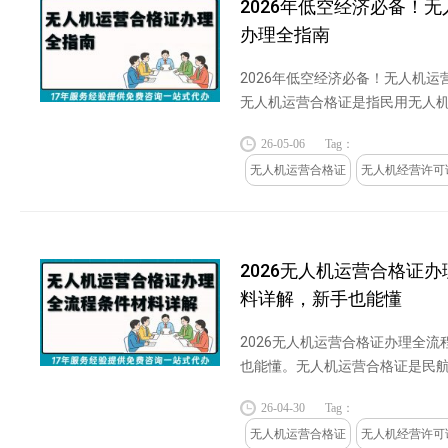
2026年低空经济必备！
办理全指南
2026年低空经济必备！无人机
无人机运营合格证是指民用无人
行活动应当取得的证件，它是对
26-05-06
Tag：
运营能力和安全管理水平的认...
无人机运营合格证
无人机经营许可
2026无人机运营合格证
料详解，新手也能懂
2026无人机运营合格证办理全
也能懂。无人机运营合格证是民
营单位，允许其合法开展无人机
26-04-30
Tag：
证。...
无人机运营合格证
无人机经营许可