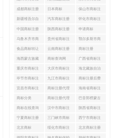
册
州商标注册
册
成都商标注册
日本商标
保山市商标注
(个体工商户
册
新疆维吾尔自
汽车商标注册
怀化市商标注
治区商标注
(代办工商变
册
中国商标注册
陕西商标注册
申请商标
查询(工商变
(工商股东变
乌鲁木齐市商
贵州省商标注
鄂尔多斯市商
标注册
册
标注册
食品商标转让
云南商标注册
商标注册
(云南工商变
海西蒙古族藏
商标查询网
广西省商标注
族自治州商
册
重庆市商标注
大庆市商标注
海北藏族自治
册
册
州商标注册
毕节市商标注
九江市商标注
商标注册后费
册
册
用
宜昌市商标注
商标注册代理
海南省商标注
册
(工商注册变
册
商标分类
商标注册代理
巴音郭楞蒙古
自治州商标
商标在线查询
汉中市商标注
陕西省商标注
册
册
宁夏商标注册
三门峡市商标
西宁市商标注
注册
册
北京商标
绥化市商标注
北京商标注册
册
公司(工商变
德阳市商标注
驰名商标保护
朔州市商标注