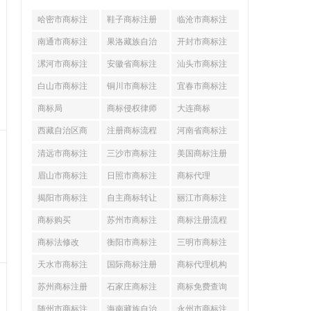
哈密市商标注
鞋子商标注册
临沧市商标注
册
(工商注册地
册
南通市商标注
果洛藏族自治
开封市商标注
册
州商标注册
册
漯河市商标注
安徽省商标注
汕头市商标注
册
册
册
白山市商标注
铜川市商标注
宜春市商标注
册
册
册
商标局
商标侵权律师
大连商标
西藏自治区商
注册商标流程
河南省商标注
标注册
及费用
册
清远市商标注
三沙市商标注
美国商标注册
册
册
(企业工商变
眉山市商标注
日照市商标注
商标代理
册
册
揭阳市商标注
自主商标转让
丽江市商标注
册
册
商标购买
苏州市商标注
商标注册流程
册
及费用
商标法修改
衡阳市商标注
三明市商标注
册
册
天水市商标注
国际商标注册
商标代理机构
册
苏州商标注册
石家庄商标注
商标免费查询
(工商股权变
册
随州市商标注
海南藏族自治
永州市商标注