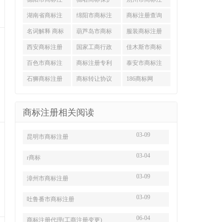
册
册
湖南省商标注
绵阳市商标注
商标注册查询
册
册
名词解释 商标
葫芦岛市商标
服装商标注册
国际注册
注册
(股权工商变
西安商标注册
国家工商行政
佳木斯市商标
管理局商标
注册
百色市商标注
商标注册专利
泰安市商标注
册
申请
册
石狮商标注册
商标转让协议
186商标网
商标注册相关阅读
03-09
昆明市商标注册
03-04
r商标
03-09
漳州市商标注册
03-09
吐鲁番市商标注册
06-04
商标注册代理(工商注册变更)