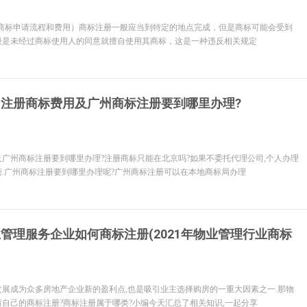
津商标申请流程和费用）商标注册一般应当到特定的地点完成，但是商标可能会受到
般是未经过商标使用人的同意就擅自使用其商标，这是一种违反相关规定
州注册商标费用及广州商标注册要到哪里办理?
广州商标注册要到哪里办理?注册商标只能在北京吗?如果不委托代理公司,个人办理
.广州商标注册要到哪里办理呢?广州商标注册可以在本地商标局办理
管理服务企业如何商标注册(2021年物业管理行业商标
展成为众多房地产企业新的盈利点,也是吸引业主选择购房的一重大因素之一.那物
自己的商标注册?商标注册属于哪类?小编今天汇总了相关知识,一起分享