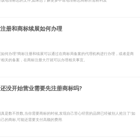
理该地理标志的文件,如果想了解更多申请地理标志商标所需材料及
标注册和商标续展如何办理
展如何办理?商标注册和续展可以通过在商标局备案的代理机构进行办理，或者是商
行相关的备案，在商标注册大厅就可以办理相关事宜。
还没开始营业需要先注册商标吗?
真是数不胜数,当你需要商标的时候,发现自己苦心经营的品牌已经被别人抢注了!如
己的商标,可能还需要支付高额的费用.