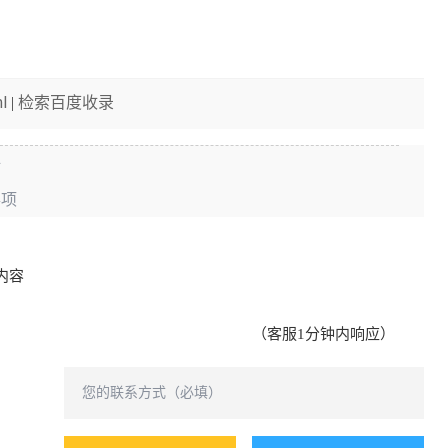
l
检索百度收录
|
好
事项
内容
（客服1分钟内响应）