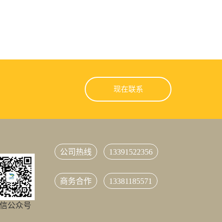
现在联系
公司热线
13391522356
商务合作
13381185571
信公众号