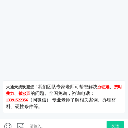
关注
杭州代理记账-杭州企业选择代理记账的注意事项?
84 关
注
2021年公司被收购应注意哪些问题?
59 关注
北京房山公司审计怎么审计及房山公司审计服务?
73 关
注
五险一金能否计入工资薪金总额?
88 关注
注销税务登记需要哪些事项?
72 关注
2021年深圳公司申请高新技术企业的流程?
105 关注
政策法规
-
专利申请
-
电信码号
-
商标注册
-
财会税务
-
网络文
化
-
影视出版
-
拍卖行业
-
问答库
-
关于我们
-
站点地图
版权所有.北京大通天成科技集团有限公司(C) 2009 - 2026