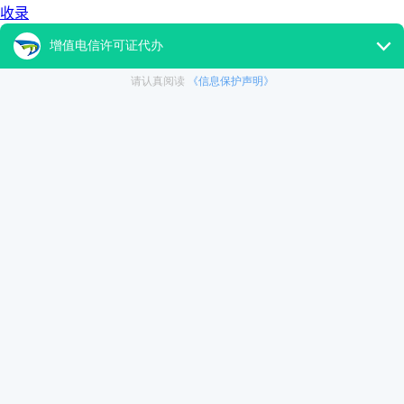
收录
更多香港SP许可证相关的信息：
百度香港SP许可证
360香港
SP许可证
搜狗香港SP许可证
大通天成
关注微信公众号：
datongtiancheng
了解更多企业相关
内容
上一篇：
商标代理机构篇:商标代理机构注销需要哪些材料
下一篇：
合肥SP许可证怎么办理,办理SP许可证条件有哪些
我来回答
昵称：
1 个回答