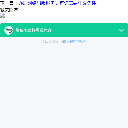
下一篇：
办理网络出版服务许可证需要什么条件
我来回答
昵称：
1 个回答
微信扫一扫添加大通天成经理咨询解决公司资质问题
最新资质问答
我要办理广告经营许可证都需要什么?
313 关注
sp经营许可证经营范围?
265 关注