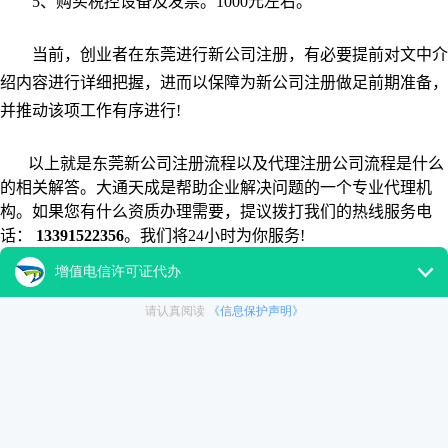
5、购买税控设备及发票。1000元左右。
当前，创业者在东莞进行新公司注册，有必要提前对文中介
绍内容进行详细把握，进而以保障为新公司注册做足前期准备，
并推动该项工作有序进行!
以上就是东莞新公司注册流程以及代理注册公司流程是什么
的相关解答。大通天成是帮助企业解决问题的一个专业代理机
构。如果您有什么资质办理需要，提议拨打我们的热线服务电
话：
13391522356
。我们将24小时为你服务!
本页回答链接:
http://www.dttc-gw.com/ask/13599.html
|
检索百度
收录
更多东莞新公司注册流程相关的信息：
百度东莞新公司注册流
程
360东莞新公司注册流程
搜狗东莞新公司注册流程
大通天成
关注微信公众号：
datongtiancheng
了解更多企业相关
内容