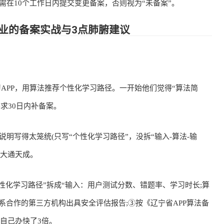
在10个工作日内提交变更备案，否则视为“未备案”。
业的备案实战与3点肺腑建议
APP，用算法推荐个性化学习路径。一开始他们觉得“算法简
要求30日内补备案。
写得太笼统(只写“个性化学习路径”，没拆“输入-算法-输
了大通天成。
化学习路径”拆成“输入：用户测试分数、错题率、学习时长;算
联系合作的第三方机构出具安全评估报告;③按《辽宁省APP算法备
自己办快了3倍。