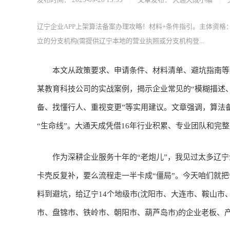
辽宁企业APP上架算法备案办理攻略！材料+条件指引。主体资格
立的分支机构(需提供辽宁本地的营业执照或分支机构登...
本文从政策要求、申请条件、材料清单、避坑指南等维度
某教育科技公司的实战案例，揭示企业常见的“模糊描述
备、找懂行人、重视变更”等实用建议。文章强调，算法备
“生命线”。大通天成凭借16年行业积累、专业团队和完
作为深耕企业服务十年的“老炮儿”，我见过太多辽宁企
卡壳反复补，要么流程走一半卡成“僵局”。今天咱们就把*
料到避坑，给辽宁14个地级市(沈阳市、大连市、鞍山
市、盘锦市、铁岭市、朝阳市、葫芦岛市)的企业老板、产