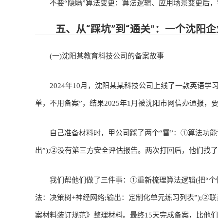
不要“隐瞒”算法变更：算法逻辑、应用场景变更后，需
五、从“踩坑”到“通关”：一个沈阳企
(一)沈阳某教育科技公司的备案故事
2024年10月，沈阳某某科技公司上线了一款英语学习
单，不用备案”，结果2025年1月被沈阳市网信办通报，
自己准备材料时，甲公司踩了两个“雷”：①算法功能说明
出”);②没有第三方安全评估报告。两次打回后，他们找
我们帮他们做了三件事：①重新梳理算法逻辑(把“个性
法：决策树+神经网络;输出：定制化单元练习列表”);②
案材料装订规范》整理材料。最终15天完成备案，比他们