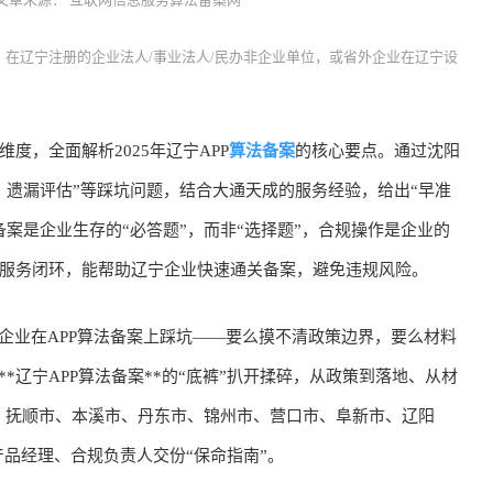
：在辽宁注册的企业法人/事业法人/民办非企业单位，或省外企业在辽宁设
算法备案
，全面解析2025年辽宁APP
的核心要点。通过沈阳
、遗漏评估”等踩坑问题，结合大通天成的服务经验，给出“早准
案是企业生存的“必答题”，而非“选择题”，合规操作是企业的
整服务闭环，能帮助辽宁企业快速通关备案，避免违规风险。
业在APP算法备案上踩坑——要么摸不清政策边界，要么材料
*辽宁APP算法备案**的“底裤”扒开揉碎，从政策到落地、从材
市、抚顺市、本溪市、丹东市、锦州市、营口市、阜新市、辽阳
品经理、合规负责人交份“保命指南”。