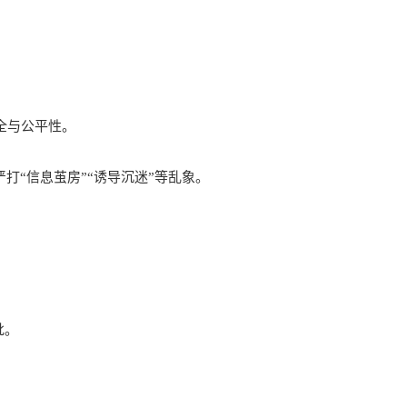
全与公平性。
打“信息茧房”“诱导沉迷”等乱象。
批。