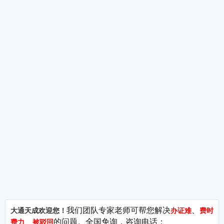
大通天成
增值电信业务许可证
行业
—短剧
公司简介
ICP许可证
关于我们
EDI许可证
广播电
城市服务
ISP许可证
网络文
问答库
SP许可证
ICP许
—MC
站点地图
呼叫中心许可证
CDN许可证
营业性
—出版
IDC许可证
106码号
出版物
95码号