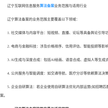
歧视、大数据杀熟、沉迷诱导等问题，保障用户权益和数据安全。备案
商品推荐)、排序精选类(如搜索结果排序)、检索过滤类(如敏感词屏
网信办指定的备案系统提交申请，获批后需在服务界面公示备案编号，
算法备案
辽宁互联网信息服务
业务范围与适用行业
辽宁算法备案的业务范围主要覆盖以下领域：
1. 社交媒体与内容平台：短视频、直播、论坛等具备舆论引导
2. 电商与金融科技：涉及价格排序、信用评估、智能投顾等影
3. AI生成与深度合成：包括AI绘画、语音合成、虚拟人等生成式
4. 公共服务与智能调度：如交通导航、医疗分诊等依赖算法决