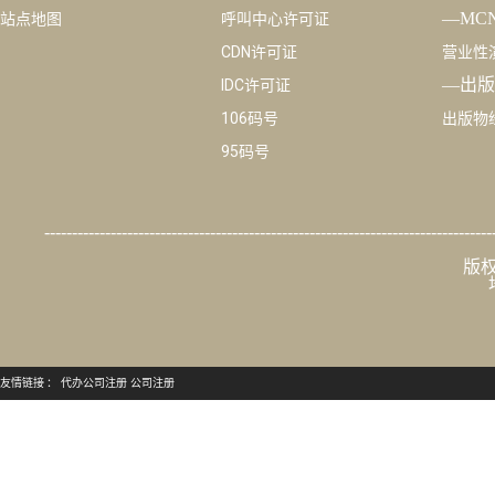
大通天成
增值电信业务许可证
行业
—短剧
公司简介
ICP许可证
关于我们
EDI许可证
广播电
城市服务
ISP许可证
网络文
问答库
SP许可证
ICP许
—MC
站点地图
呼叫中心许可证
CDN许可证
营业性
—出版
IDC许可证
106码号
出版物
95码号
---------------------------------------------------------------------------------
版权